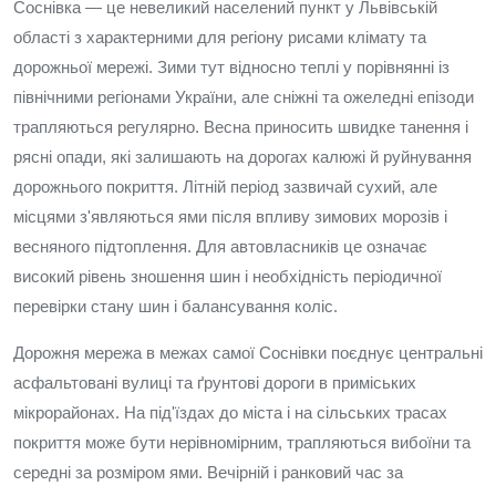
Соснівка — це невеликий населений пункт у Львівській
області з характерними для регіону рисами клімату та
дорожньої мережі. Зими тут відносно теплі у порівнянні із
північними регіонами України, але сніжні та ожеледні епізоди
трапляються регулярно. Весна приносить швидке танення і
рясні опади, які залишають на дорогах калюжі й руйнування
дорожнього покриття. Літній період зазвичай сухий, але
місцями з'являються ями після впливу зимових морозів і
весняного підтоплення. Для автовласників це означає
високий рівень зношення шин і необхідність періодичної
перевірки стану шин і балансування коліс.
Дорожня мережа в межах самої Соснівки поєднує центральні
асфальтовані вулиці та ґрунтові дороги в приміських
мікрорайонах. На під'їздах до міста і на сільських трасах
покриття може бути нерівномірним, трапляються вибоїни та
середні за розміром ями. Вечірній і ранковий час за