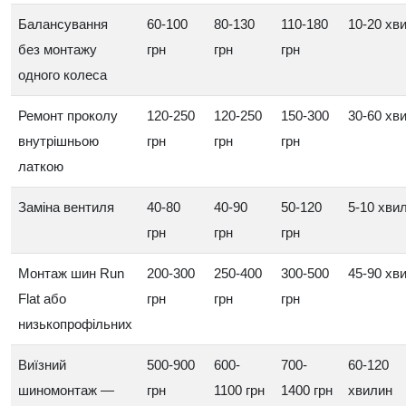
Балансування
60-100
80-130
110-180
10-20 хв
без монтажу
грн
грн
грн
одного колеса
Ремонт проколу
120-250
120-250
150-300
30-60 хв
внутрішньою
грн
грн
грн
латкою
Заміна вентиля
40-80
40-90
50-120
5-10 хви
грн
грн
грн
Монтаж шин Run
200-300
250-400
300-500
45-90 хв
Flat або
грн
грн
грн
низькопрофільних
Виїзний
500-900
600-
700-
60-120
шиномонтаж —
грн
1100 грн
1400 грн
хвилин