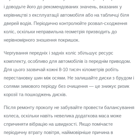
і доводьте його до рекомендованих значень, вказаних у
керівництві з експлуатації автомобіля або на табличці біля
дверей водія. Періодично контролюйте розвал-сходження
коліс, оскільки неправильна геометрія призводить до
нерівномірного зношення покришок.
Чергування передніх і задніх коліс збільшує ресурс
комплекту, особливо для автомобілів із переднім приводом.
Для цього зазвичай кожні 8-10 тисяч кілометрів робіть
перестановку шин між осями. Не залишайте диски з брудом і
солями зимового періоду без очищення — це знижує ризик
корозії та пошкоджень дисків.
Після ремонту проколу не забувайте провести балансування
колеса, оскільки навіть невелика додаткова маса може
спричиняти вібрацію на швидкості. Якщо помічаєте
періодичну втрату повітря, найімовірніше причина в