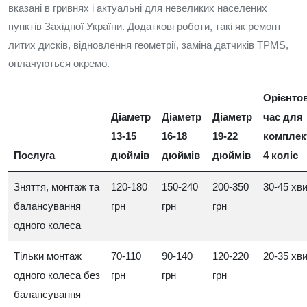
вказані в гривнях і актуальні для невеликих населених
пунктів Західної України. Додаткові роботи, такі як ремонт
литих дисків, відновлення геометрії, заміна датчиків TPMS,
оплачуються окремо.
Орієнто
Діаметр
Діаметр
Діаметр
час для
13-15
16-18
19-22
комплек
Послуга
дюймів
дюймів
дюймів
4 коліс
Зняття, монтаж та
120-180
150-240
200-350
30-45 хв
балансування
грн
грн
грн
одного колеса
Тільки монтаж
70-110
90-140
120-220
20-35 хв
одного колеса без
грн
грн
грн
балансування