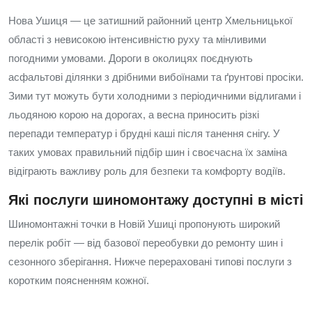
Нова Ушиця — це затишний районний центр Хмельницької
області з невисокою інтенсивністю руху та мінливими
погодними умовами. Дороги в околицях поєднують
асфальтові ділянки з дрібними вибоїнами та ґрунтові просіки.
Зими тут можуть бути холодними з періодичними відлигами і
льодяною корою на дорогах, а весна приносить різкі
перепади температур і брудні каші після танення снігу. У
таких умовах правильний підбір шин і своєчасна їх заміна
відіграють важливу роль для безпеки та комфорту водіїв.
Які послуги шиномонтажу доступні в місті
Шиномонтажні точки в Новій Ушиці пропонують широкий
перелік робіт — від базової переобувки до ремонту шин і
сезонного зберігання. Нижче перераховані типові послуги з
коротким поясненням кожної.