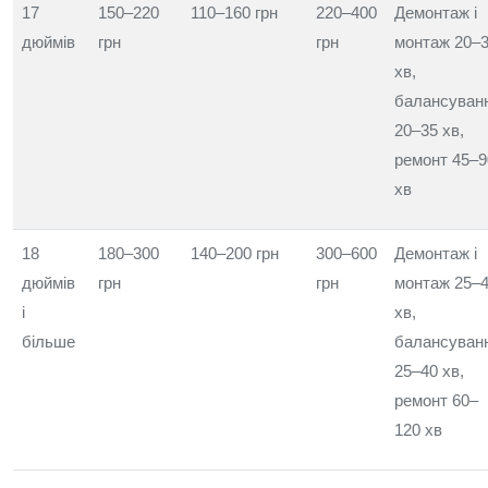
17
150–220
110–160 грн
220–400
Демонтаж і
дюймів
грн
грн
монтаж 20–
хв,
балансуван
20–35 хв,
ремонт 45–9
хв
18
180–300
140–200 грн
300–600
Демонтаж і
дюймів
грн
грн
монтаж 25–
і
хв,
більше
балансуван
25–40 хв,
ремонт 60–
120 хв