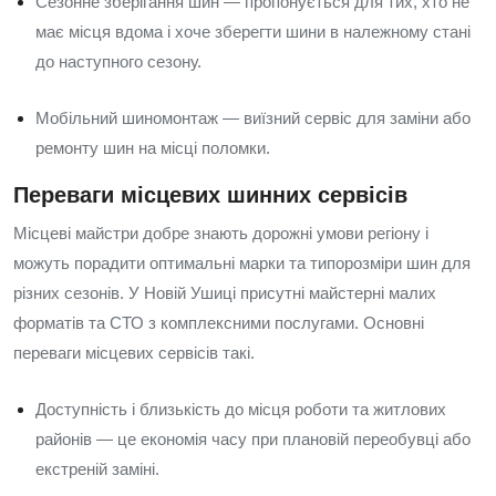
Сезонне зберігання шин — пропонується для тих, хто не
має місця вдома і хоче зберегти шини в належному стані
до наступного сезону.
Мобільний шиномонтаж — виїзний сервіс для заміни або
ремонту шин на місці поломки.
Переваги місцевих шинних сервісів
Місцеві майстри добре знають дорожні умови регіону і
можуть порадити оптимальні марки та типорозміри шин для
різних сезонів. У Новій Ушиці присутні майстерні малих
форматів та СТО з комплексними послугами. Основні
переваги місцевих сервісів такі.
Доступність і близькість до місця роботи та житлових
районів — це економія часу при плановій переобувці або
екстреній заміні.