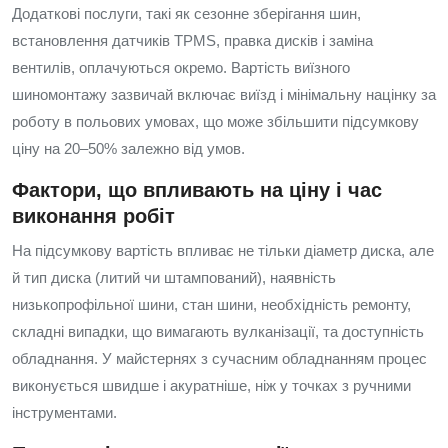
Додаткові послуги, такі як сезонне зберігання шин,
встановлення датчиків TPMS, правка дисків і заміна
вентилів, оплачуються окремо. Вартість виїзного
шиномонтажу зазвичай включає виїзд і мінімальну націнку за
роботу в польових умовах, що може збільшити підсумкову
ціну на 20–50% залежно від умов.
Фактори, що впливають на ціну і час
виконання робіт
На підсумкову вартість впливає не тільки діаметр диска, але
й тип диска (литий чи штампований), наявність
низькопрофільної шини, стан шини, необхідність ремонту,
складні випадки, що вимагають вулканізації, та доступність
обладнання. У майстернях з сучасним обладнанням процес
виконується швидше і акуратніше, ніж у точках з ручними
інструментами.