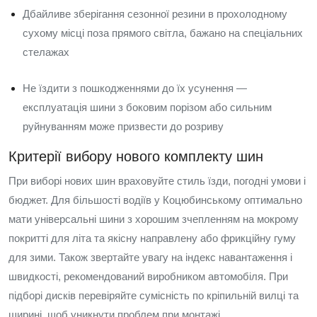
Дбайливе зберігання сезонної резини в прохолодному
сухому місці поза прямого світла, бажано на спеціальних
стелажах
Не їздити з пошкодженнями до їх усунення —
експлуатація шини з боковим порізом або сильним
руйнуванням може призвести до розриву
Критерії вибору нового комплекту шин
При виборі нових шин враховуйте стиль їзди, погодні умови і
бюджет. Для більшості водіїв у Коцюбинському оптимально
мати універсальні шини з хорошим зчепленням на мокрому
покритті для літа та якісну направлену або фрикційну гуму
для зими. Також звертайте увагу на індекс навантаження і
швидкості, рекомендований виробником автомобіля. При
підборі дисків перевіряйте сумісність по кріпильній вилці та
ширині, щоб уникнути проблем при монтажі.