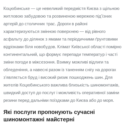
Коцюбинське — це невеликий передмістя Києва з щільною
житловою забудовою та розвиненою мережею під'їзних
артерій до столичних трас. Дороги в районі
характеризуються змінною поверхнею — від рівного
асфальту до ділянок з ямами та періодичними ґрунтовими
відрізками біля новобудов. Клімат Київської області помірно
континентальний, що формує перепади температур і часті
зміни погоди в міжсезоння. Взимку можливі відлиги та
обледеніння, а навесні разом із таненням снігу на дорогах
з'являється бруд і високий ризик пошкоджень шин. Для
жителів Коцюбинського важлива близькість шиномонтажів,
швидкий доступ до послуг і можливість оперативної заміни
резини перед дальніми поїздками до Києва або до моря.
Які послуги пропонують сучасні
шиномонтажні майстерні