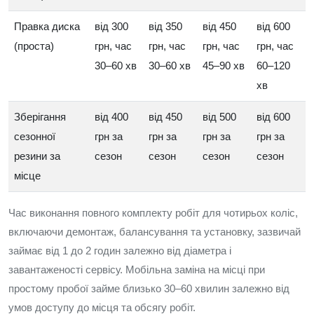
Правка диска
від 300
від 350
від 450
від 600
(проста)
грн, час
грн, час
грн, час
грн, час
30–60 хв
30–60 хв
45–90 хв
60–120
хв
Зберігання
від 400
від 450
від 500
від 600
сезонної
грн за
грн за
грн за
грн за
резини за
сезон
сезон
сезон
сезон
місце
Час виконання повного комплекту робіт для чотирьох коліс,
включаючи демонтаж, балансування та установку, зазвичай
займає від 1 до 2 годин залежно від діаметра і
завантаженості сервісу. Мобільна заміна на місці при
простому пробої займе близько 30–60 хвилин залежно від
умов доступу до місця та обсягу робіт.