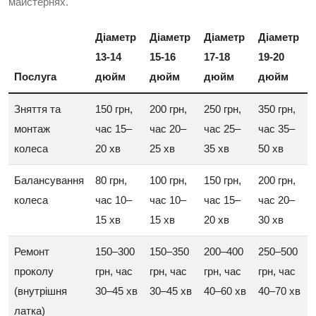
майстернях.
Діаметр
Діаметр
Діаметр
Діаметр
13-14
15-16
17-18
19-20
Послуга
дюйм
дюйм
дюйм
дюйм
Зняття та
150 грн,
200 грн,
250 грн,
350 грн,
монтаж
час 15–
час 20–
час 25–
час 35–
колеса
20 хв
25 хв
35 хв
50 хв
Балансування
80 грн,
100 грн,
150 грн,
200 грн,
колеса
час 10–
час 10–
час 15–
час 20–
15 хв
15 хв
20 хв
30 хв
Ремонт
150–300
150–350
200–400
250–500
проколу
грн, час
грн, час
грн, час
грн, час
(внутрішня
30–45 хв
30–45 хв
40–60 хв
40–70 хв
латка)